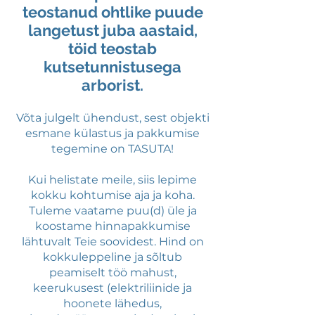
teostanud ohtlike puude
langetust juba aastaid,
töid teostab
kutsetunnistusega
arborist.
Võta julgelt ühendust, sest objekti
esmane külastus ja pakkumise
tegemine on TASUTA!
Kui helistate meile, siis lepime
kokku kohtumise aja ja koha.
Tuleme vaatame puu(d) üle ja
koostame hinnapakkumise
lähtuvalt Teie soovidest. Hind on
kokkuleppeline ja sõltub
peamiselt töö mahust,
keerukusest (elektriliinide ja
hoonete lähedus,