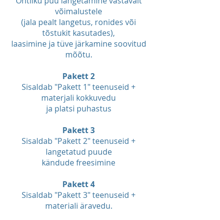
Ohtliku puu langetamine vastavalt
võimalustele
(jala pealt langetus, ronides või
tõstukit kasutades),
laasimine ja tüve järkamine soovitud
mõõtu.
Pakett 2
Sisaldab "Pakett 1" teenuseid +
materjali kokkuvedu
ja platsi puhastus
Pakett 3
Sisaldab "Pakett 2" teenuseid +
langetatud puude
kändude freesimine
Pakett 4
Sisaldab "Pakett 3" teenuseid +
materjali äravedu.