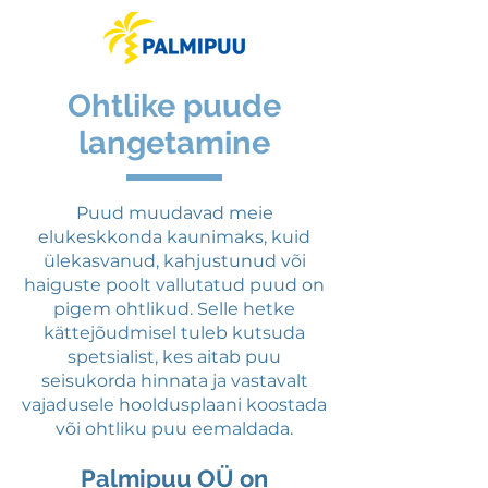
Ohtlike puude
langetamine
Puud muudavad meie
elukeskkonda kaunimaks, kuid
ülekasvanud, kahjustunud või
haiguste poolt vallutatud puud on
pigem ohtlikud. Selle hetke
kättejõudmisel tuleb kutsuda
spetsialist, kes aitab puu
seisukorda hinnata ja vastavalt
vajadusele hooldusplaani koostada
või ohtliku puu eemaldada.
Palmipuu OÜ on