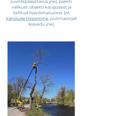
juurdepääsetavus jne), paketi
valikust, objekti kaugusest ja
tellitud lisavõimalustest (nt
kändude freesimine
, puitmaterjali
äravedu jne).