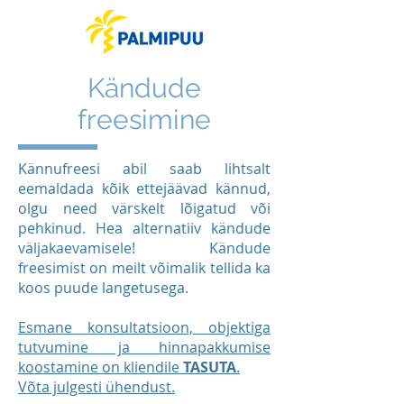
Kändude
freesimine
Kännufreesi abil saab lihtsalt
eemaldada kõik ettejäävad kännud,
olgu need värskelt lõigatud või
pehkinud. Hea alternatiiv kändude
väljakaevamisele! Kändude
freesimist on meilt võimalik tellida ka
koos puude langetusega.
Esmane konsultatsioon, objektiga
tutvumine ja hinnapakkumise
koostamine on kliendile
TASUTA
.
Võta julgesti ühendust.