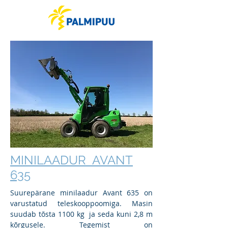
MINILAADUR AVANT
635
Suurepärane minilaadur Avant 635 on
varustatud teleskooppoomiga. Masin
suudab tõsta 1100 kg ja seda kuni 2,8 m
kõrgusele. Tegemist on