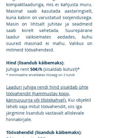
kompaktlaaduriga, mis ei kahjusta muru.
Masinat saab kasutada aastaringselt,
kuna kabiin on varustatud soojendusega.
Masin on lihtsalt juhitav ja seadmeid
saab kiirelt vahetada. Suurepärane
laadur väiksemates aedades, kuhu
suured masinad ei mahu. Valikus on
mitmeid töövahendeid.
Hind (lisandub käibemaks)
:
Juhiga rent
50
€/h
(sisaldab kütust)*
* minimaalne arveldatav tööaeg on 2 tundi
Laaduri juhiga rendi hind sisaldab ühte
töövahendit (hammustav kopp,
kännujuurija või tõstekahvel).
Kui objektil
läheb vaja mitut töövahendit, siis iga
järgmine lisandub vastavalt allolevale
hinnakirjale.
Töövahendid
(lisandub käibemaks)
: