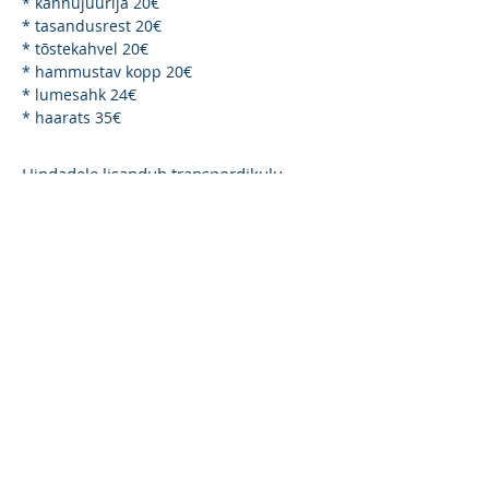
* kännujuurija 20€
* tasandusrest 20€
* tõstekahvel 20€
* hammustav kopp 20€
* lumesahk 24€
* haarats 35€
Hindadele lisandub transpordikulu.
Palmipuu teised teenused:
ohtlike
puude langetamine
,
kändude
freesimine
,
postiaukude puurimine
,
puude hooldus
ja
mullatööd
minilaaduriga Avant 635
.
Palmipuu OÜ sai 2019.aastal toetust
minilaaduri töövahendite soetamiseks.